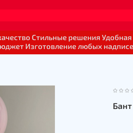
 качество Стильные решения Удобная
юджет Изготовление любых надпис
Бант