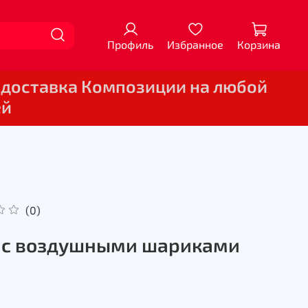
Профиль
Избранное
Корзина
 доставка Композиции на любой
ей
(0)
 с воздушными шариками