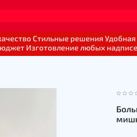
 качество Стильные решения Удобная
юджет Изготовление любых надпис
Боль
мишк