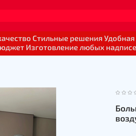
 качество Стильные решения Удобная
юджет Изготовление любых надпис
Боль
воз