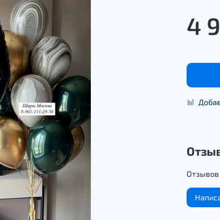
4 
Добав
Отзы
Отзывов 
Напис