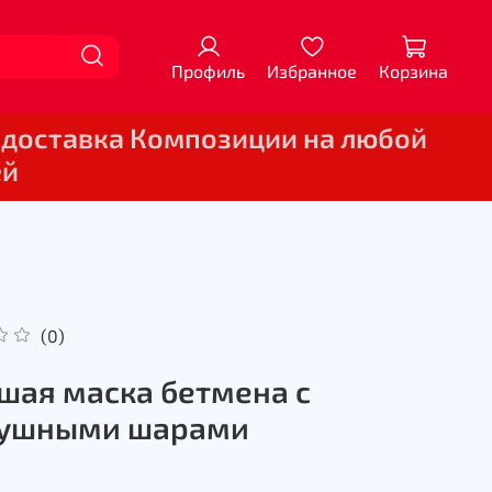
Профиль
Избранное
Корзина
 доставка Композиции на любой
ей
(0)
шая маска бетмена с
душными шарами