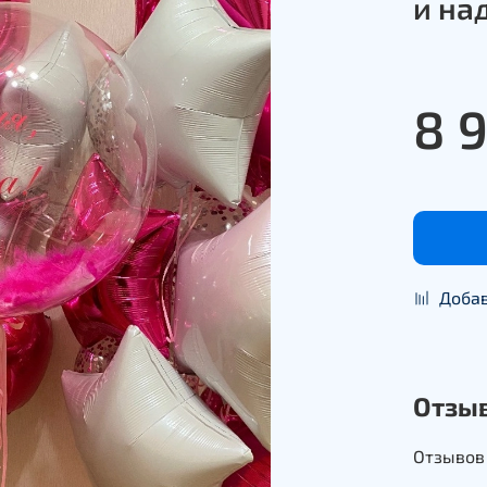
и на
8 
Добав
Отзы
Отзывов 