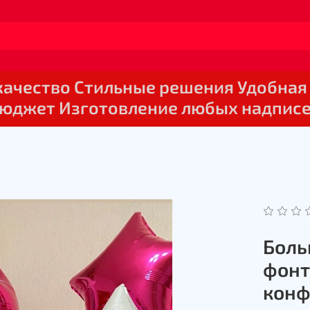
 качество Стильные решения Удобная
юджет Изготовление любых надпис
Боль
фонт
конф