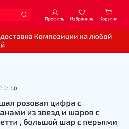
Профиль
Избранное
Корзина
 доставка Композиции на любой
ей
(0)
шая розовая цифра с
анами из звезд и шаров с
етти , большой шар с перьями