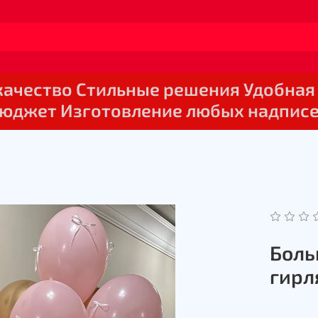
 качество Стильные решения Удобная
юджет Изготовление любых надпис
Боль
гирл