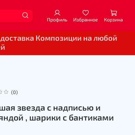
Профиль
Избранное
Корзина
 доставка Композиции на любой
ей
(0)
шая звезда с надписью и
яндой , шарики с бантиками