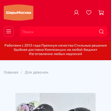
Работаем с 2013 года Премиум качество Стильные решения
Удобная доставка Композиции на любой бюджет
Изготовление любых надписей
Главная
Для девочек