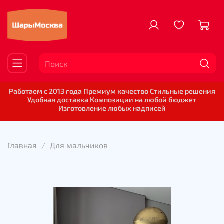
Работаем с 2013 года Премиум качество Стильные решения
Удобная доставка Композиции на любой бюджет
Изготовление любых надписей
Главная
Для мальчиков