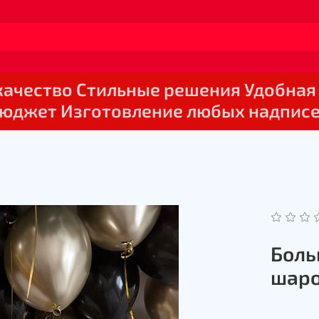
 качество Стильные решения Удобная
юджет Изготовление любых надпис
Боль
шаро