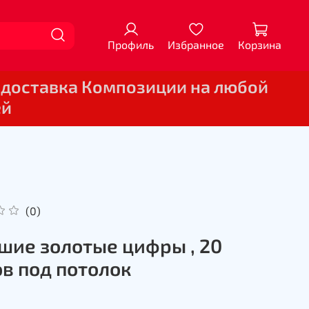
Профиль
Избранное
Корзина
 доставка Композиции на любой
ей
(0)
шие золотые цифры , 20
в под потолок