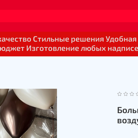
 качество Стильные решения Удобная
юджет Изготовление любых надпис
Боль
воз