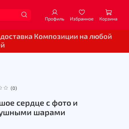
Профиль
Избранное
Корзина
 доставка Композиции на любой
ей
(0)
шое сердце с фото и
душными шарами