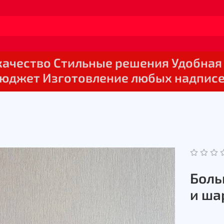
 качество Стильные решения Удобная
юджет Изготовление любых надпис
Боль
и ша