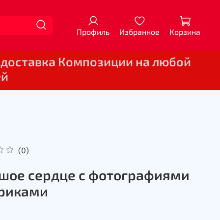
Профиль
Избранное
Корзина
 доставка Композиции на любой
ей
(0)
шое сердце с фотографиями
риками