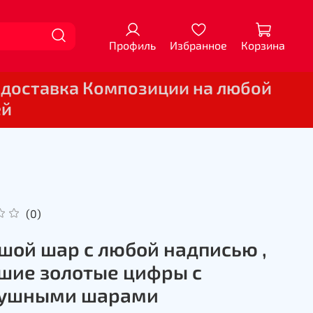
Профиль
Избранное
Корзина
 доставка Композиции на любой
ей
(0)
шой шар с любой надписью ,
шие золотые цифры с
душными шарами