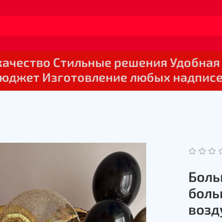
 качество Стильные решения Удобная
юджет Изготовление любых надпис
Боль
боль
воз