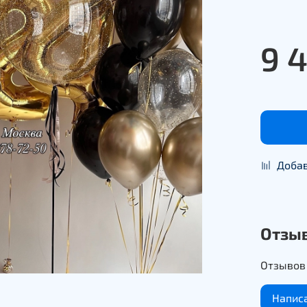
9 
Добав
Отзы
Отзывов 
Напис