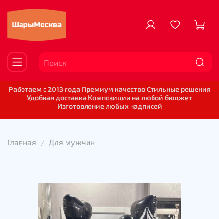
Работаем с 2013 года Премиум качество Стильные решения
Удобная доставка Композиции на любой бюджет
Изготовление любых надписей
Главная
Для мужчин