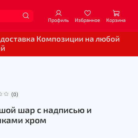
Профиль
Избранное
Корзина
 доставка Композиции на любой
ей
(0)
шой шар с надписью и
ками хром