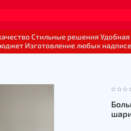
 качество Стильные решения Удобная
юджет Изготовление любых надпис
Боль
шари