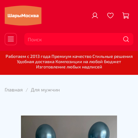
Работаем с 2013 года Премиум качество Стильные решения
Удобная доставка Композиции на любой бюджет
Изготовление любых надписей
Главная
Для мужчин