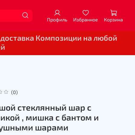
Профиль
Избранное
Корзина
 доставка Композиции на любой
ей
(0)
шой стеклянный шар с
икой , мишка с бантом и
душными шарами