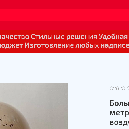
 качество Стильные решения Удобная
юджет Изготовление любых надпис
Боль
метр
воз