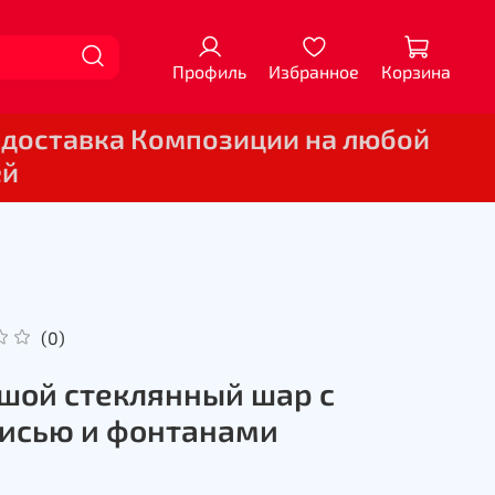
Профиль
Избранное
Корзина
 доставка Композиции на любой
ей
(0)
шой стеклянный шар с
исью и фонтанами