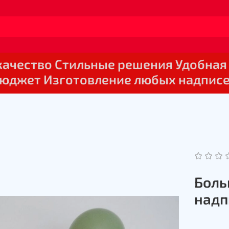
 качество Стильные решения Удобная
юджет Изготовление любых надпис
Боль
надп