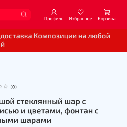
Профиль
Избранное
Корзина
 доставка Композиции на любой
ей
(0)
шой стеклянный шар с
исью и цветами, фонтан с
ными шарами