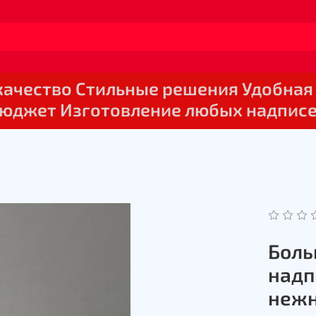
 качество Стильные решения Удобная
юджет Изготовление любых надпис
Боль
надп
неж