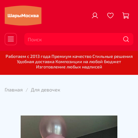
Работаем с 2013 года Премиум качество Стильные решения
Удобная доставка Композиции на любой бюджет
Изготовление любых надписей
Главная
Для девочек