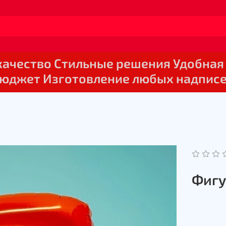
 качество Стильные решения Удобная
юджет Изготовление любых надпис
Фигу