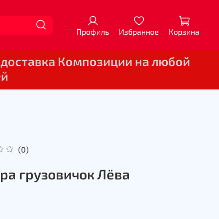
Профиль
Избранное
Корзина
 доставка Композиции на любой
ей
(0)
ра грузовичок Лёва