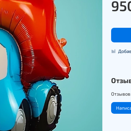
95
Добав
Отзы
Отзывов 
Напис