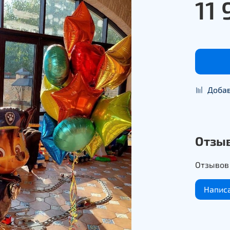
11 
Добав
Отзы
Отзывов 
Напис