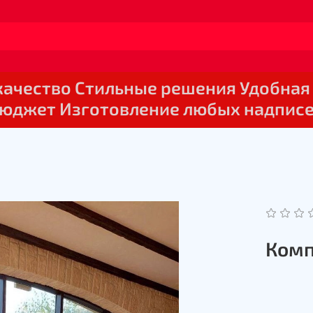
 качество Стильные решения Удобная
юджет Изготовление любых надпис
Комп