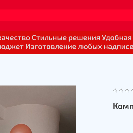
 качество Стильные решения Удобная
юджет Изготовление любых надпис
Комп