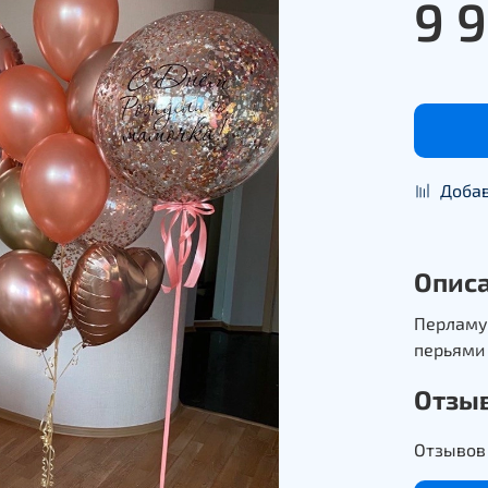
9 
Добав
Опис
Перламу
перьями 
Отзы
Отзывов 