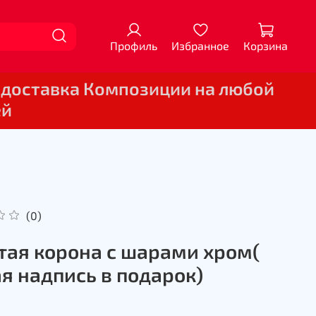
Профиль
Избранное
Корзина
 доставка Композиции на любой
ей
(0)
тая корона с шарами хром(
я надпись в подарок)