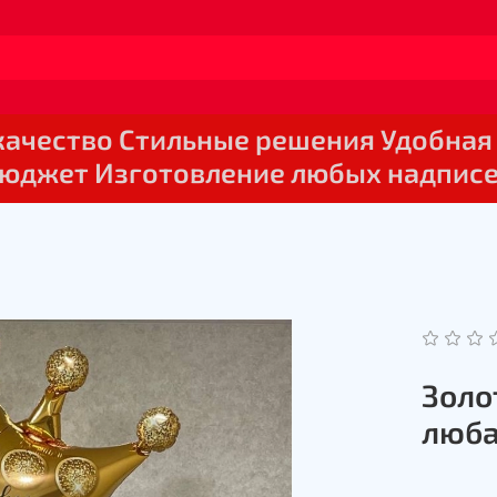
 качество Стильные решения Удобная
юджет Изготовление любых надпис
Золо
люба