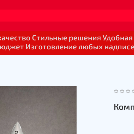
 качество Стильные решения Удобная
юджет Изготовление любых надпис
Комп