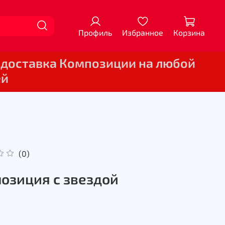
Профиль
Избранное
Корзина
 доставка Композиции на любой
ей
(0)
озиция с звездой