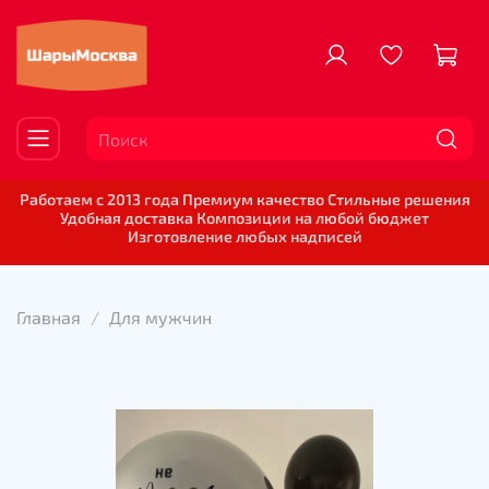
Работаем с 2013 года Премиум качество Стильные решения
Удобная доставка Композиции на любой бюджет
Изготовление любых надписей
Главная
Для мужчин