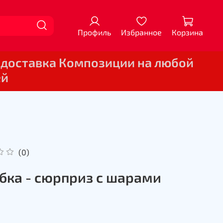
Профиль
Избранное
Корзина
 доставка Композиции на любой
ей
(0)
бка - сюрприз с шарами