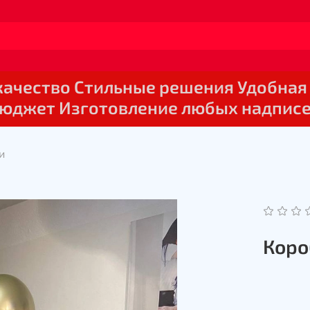
 качество Стильные решения Удобная
юджет Изготовление любых надпис
и
Коро