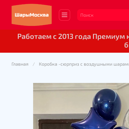
Работаем с 2013 года Премиум
б
Главная
Коробка -сюрприз с воздушными шарам