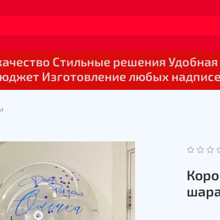
 качество Стильные решения Удобная
юджет Изготовление любых надпис
и
Коро
шар