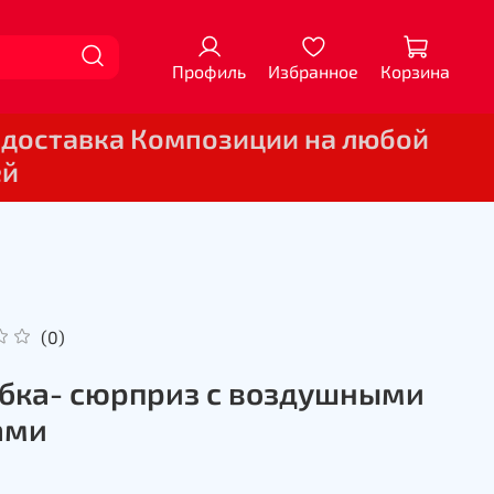
Профиль
Избранное
Корзина
 доставка Композиции на любой
ей
(0)
бка- сюрприз с воздушными
ами