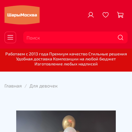
Работаем с 2013 года Премиум качество Стильные решения
Удобная доставка Композиции на любой бюджет
Изготовление любых надписей
Главная
Для девочек