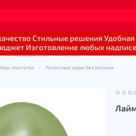
 качество Стильные решения Удобная
юджет Изготовление любых надпис
Шары поштучно
Латексные шары без рисунка
Лайм