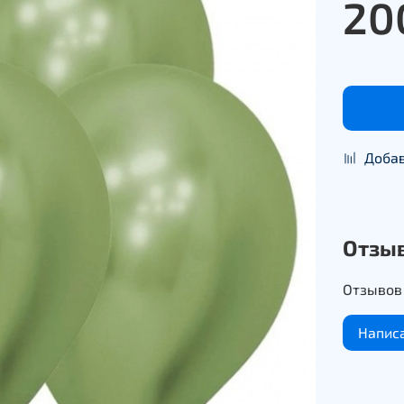
20
Добав
Отзы
Отзывов 
Напис