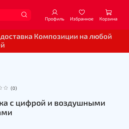
Профиль
Избранное
Корзина
 доставка Композиции на любой
ей
(0)
а с цифрой и воздушными
ами