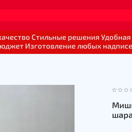
 качество Стильные решения Удобная
юджет Изготовление любых надпис
Мишк
шар