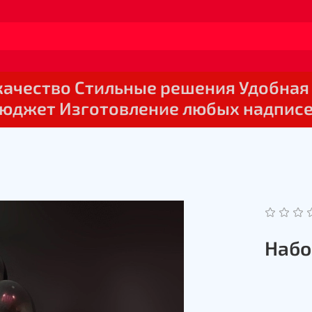
 качество Стильные решения Удобная
юджет Изготовление любых надпис
Набо