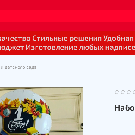
 качество Стильные решения Удобная
юджет Изготовление любых надпис
и детского сада
Набо