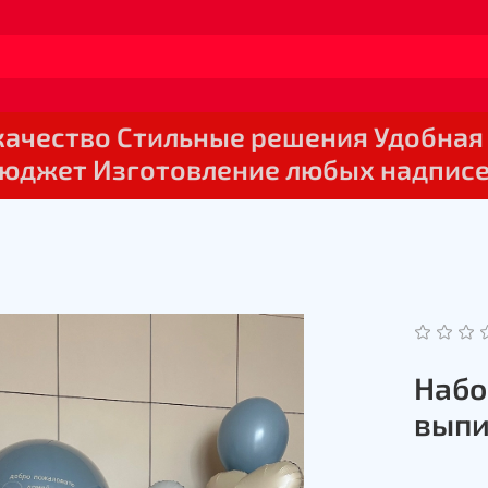
 качество Стильные решения Удобная
юджет Изготовление любых надпис
Набо
выпи