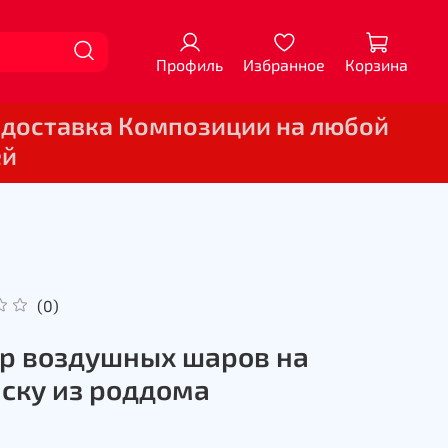
Профиль
Избранное
Корзина
 доставка Композиции на любой
ей
(0)
р воздушных шаров на
ску из роддома