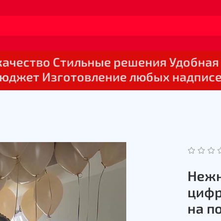
 качество Стильные решения Удобная
юджет Изготовление любых надпис
Нежн
цифр
на п