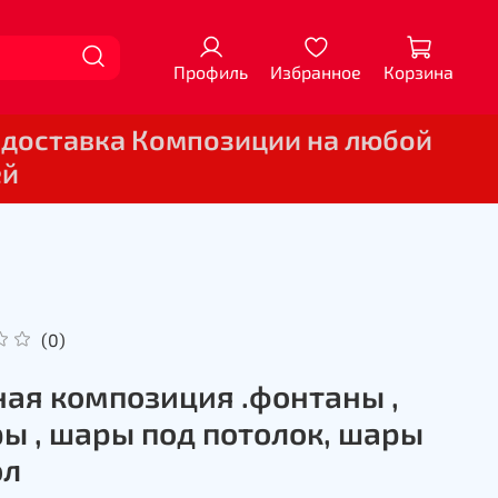
Профиль
Избранное
Корзина
 доставка Композиции на любой
ей
(0)
ая композиция .фонтаны ,
ы , шары под потолок, шары
ол