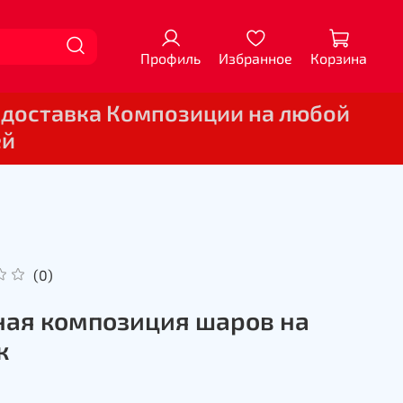
Профиль
Избранное
Корзина
 доставка Композиции на любой
ей
(0)
ая композиция шаров на
к