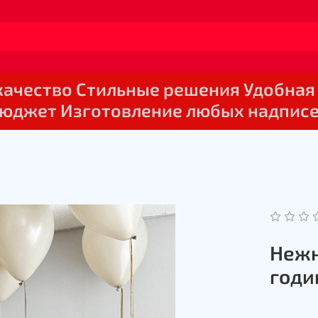
 качество Стильные решения Удобная
юджет Изготовление любых надпис
Нежн
годи