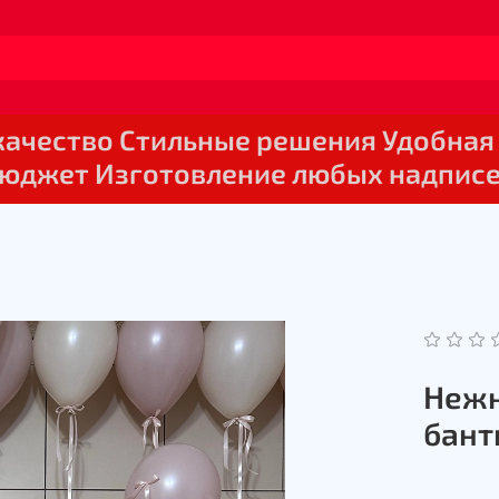
 качество Стильные решения Удобная
юджет Изготовление любых надпис
Нежн
бант