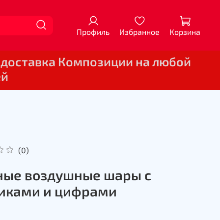
Профиль
Избранное
Корзина
 доставка Композиции на любой
ей
(0)
ые воздушные шары с
иками и цифрами