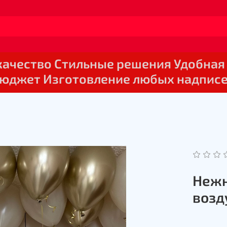
 качество Стильные решения Удобная
юджет Изготовление любых надпис
Нежн
возд