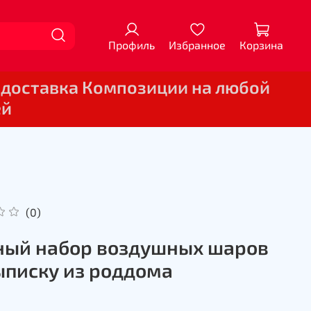
Профиль
Избранное
Корзина
 доставка Композиции на любой
ей
(0)
ый набор воздушных шаров
ыписку из роддома