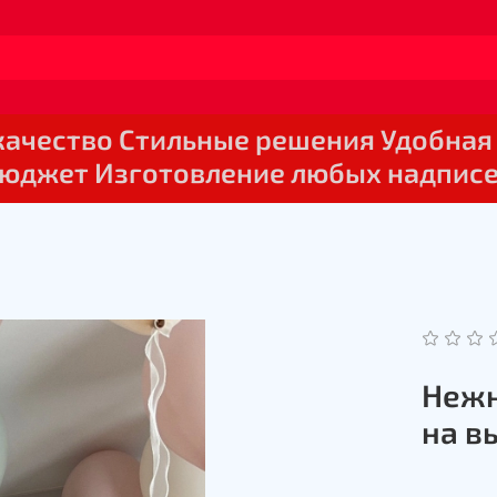
 качество Стильные решения Удобная
юджет Изготовление любых надпис
Нежн
на в