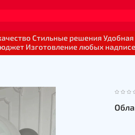
 качество Стильные решения Удобная
юджет Изготовление любых надпис
Обла