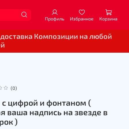
Профиль
Избранное
Корзина
 доставка Композиции на любой
ей
(0)
 с цифрой и фонтаном (
я ваша надпись на звезде в
рок )