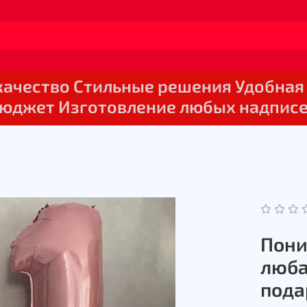
 качество Стильные решения Удобная
юджет Изготовление любых надпис
Пони
люба
пода