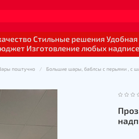
 качество Стильные решения Удобная
юджет Изготовление любых надпис
Шары поштучно
Большие шары, баблсы с перьями , с 
Проз
надп