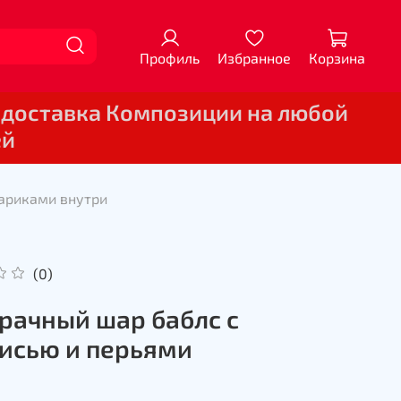
Профиль
Избранное
Корзина
 доставка Композиции на любой
ей
шариками внутри
(0)
рачный шар баблс с
исью и перьями