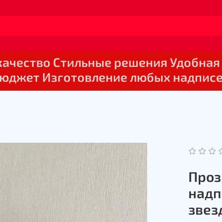
 качество Стильные решения Удобная
юджет Изготовление любых надпис
Проз
надп
звез