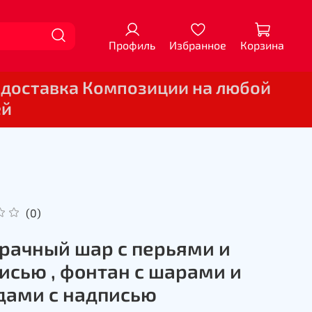
Профиль
Избранное
Корзина
 доставка Композиции на любой
ей
(0)
рачный шар с перьями и
исью , фонтан с шарами и
дами с надписью