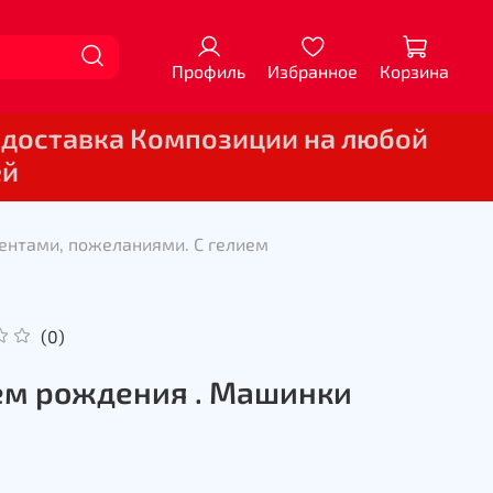
Профиль
Избранное
Корзина
 доставка Композиции на любой
ей
ентами, пожеланиями. С гелием
(0)
ем рождения . Машинки