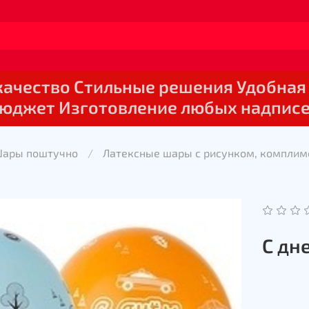
 качество Стильные решения Удобная
юджет Изготовление любых надпис
Шары поштучно
Латексные шары с рисунком, комплим
С дн