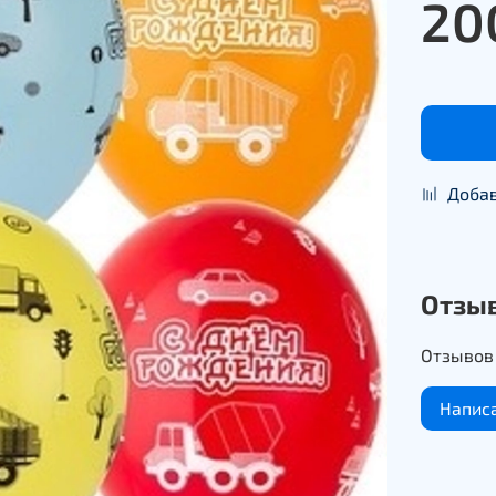
20
Добав
Отзы
Отзывов 
Напис