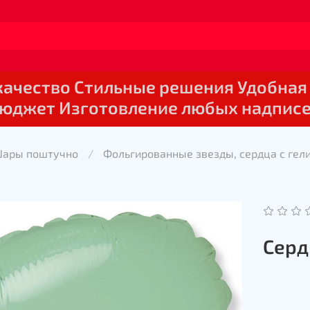
 качество Стильные решения Удобная
юджет Изготовление любых надпис
Шары поштучно
Фольгированные звезды, сердца с гел
Серд