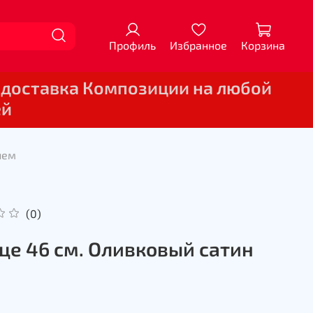
Профиль
Избранное
Корзина
 доставка Композиции на любой
ей
ием
(0)
це 46 см. Оливковый сатин