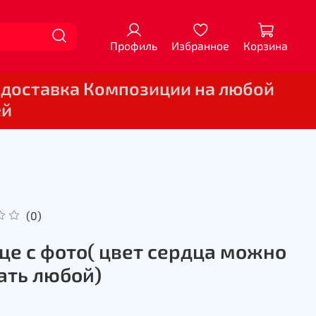
Профиль
Избранное
Корзина
 доставка Композиции на любой
ей
(0)
це с фото( цвет сердца можно
ать любой)