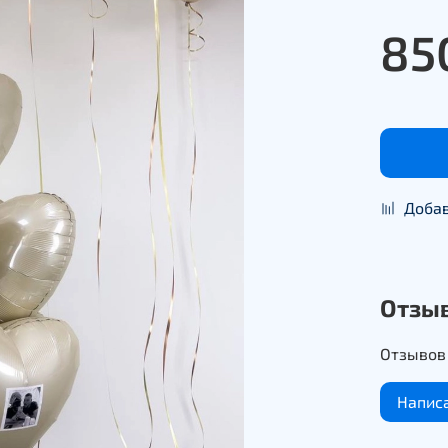
85
Добав
Отзы
Отзывов 
Напис