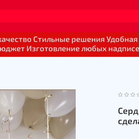
 качество Стильные решения Удобная
юджет Изготовление любых надпис
Серд
сдел