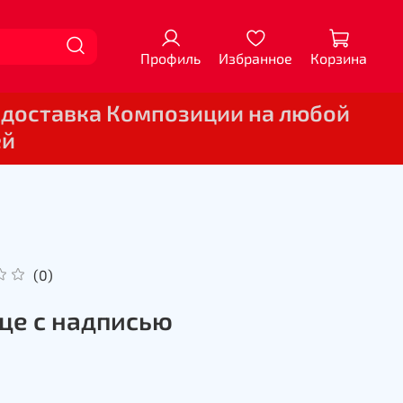
Профиль
Избранное
Корзина
 доставка Композиции на любой
ей
(0)
це с надписью