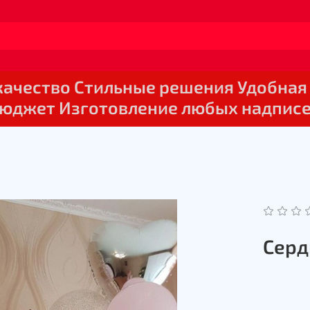
 качество Стильные решения Удобная
юджет Изготовление любых надпис
Серд