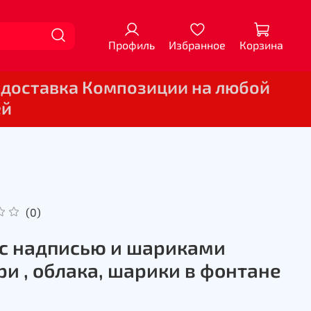
Профиль
Избранное
Корзина
 доставка Композиции на любой
ей
(0)
с надписью и шариками
ри , облака, шарики в фонтане