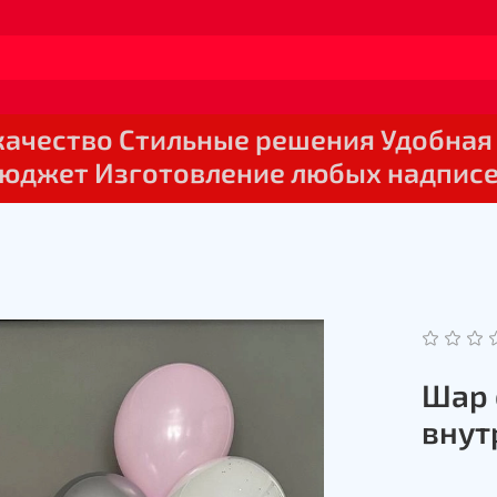
 качество Стильные решения Удобная
юджет Изготовление любых надпис
Шар 
внут