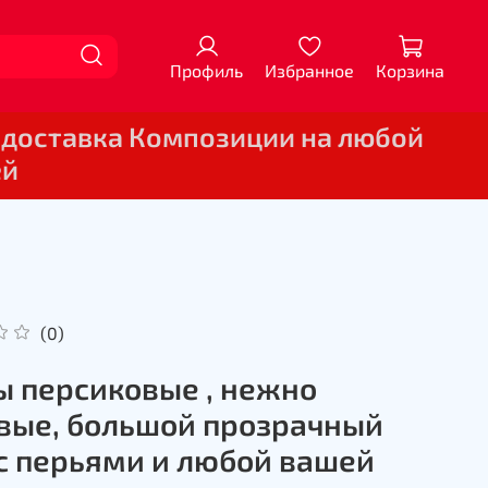
Профиль
Избранное
Корзина
 доставка Композиции на любой
ей
(0)
 персиковые , нежно
вые, большой прозрачный
с перьями и любой вашей