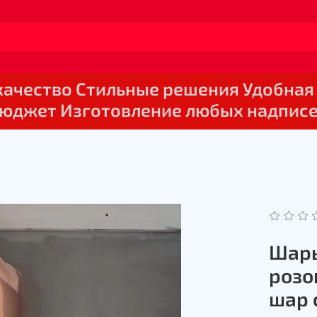
 качество Стильные решения Удобная
юджет Изготовление любых надпис
Шары
розо
шар 