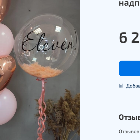
надп
6 
Добав
Отзы
Отзывов 