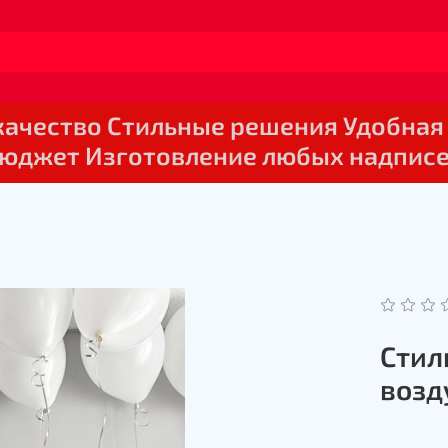
 качество Стильные решения Удобная
юджет Изготовление любых надпис
Стил
возд