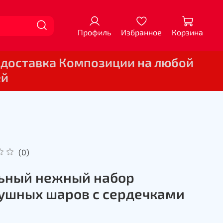
Профиль
Избранное
Корзина
 доставка Композиции на любой
ей
(0)
ьный нежный набор
ушных шаров с сердечками