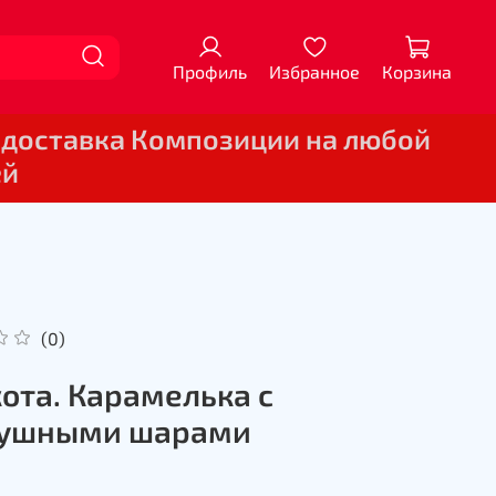
Профиль
Избранное
Корзина
 доставка Композиции на любой
ей
(0)
кота. Карамелька с
душными шарами