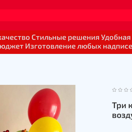
 качество Стильные решения Удобная
юджет Изготовление любых надпис
Три 
воз