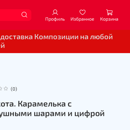
Профиль
Избранное
Корзина
 доставка Композиции на любой
ей
(0)
кота. Карамелька с
ушными шарами и цифрой