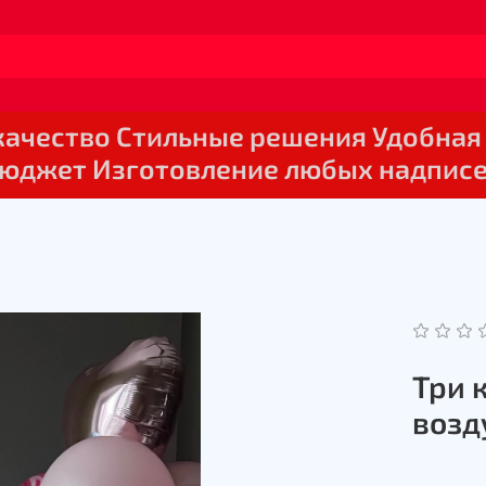
 качество Стильные решения Удобная
юджет Изготовление любых надпис
Три 
возд